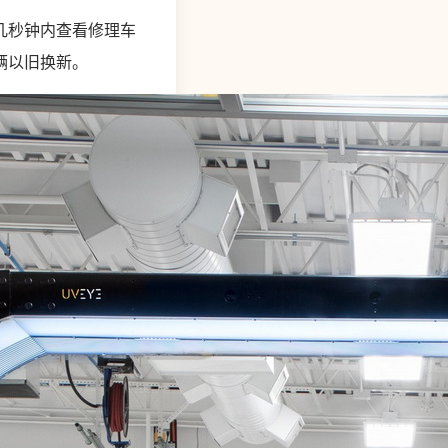
几秒钟内查看修理车
辆以旧换新。