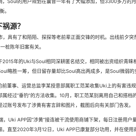
，Soul的用户规划在曩昔一年有了大幅添加，但3300多万的
抗衡。
下祸源？
美上市，具有了和陌陌、探探等老前辈正面交锋的时机。出线前夕突
i一桩陈年旧案有关。
2015年的Uki与Soul相同深耕匿名结交，相同被出资组织青
oul略胜一筹，但日留存量却比Soul高出两成多，是Soul微弱
oul的前董事、运营总监李某授意部属职工范某收集Uki上的有害违
属经过“垂钓”的方法收集。10月，职工范某别离用自己和搭档的
经过账号发布了涉黄有害言辞和图片，截图后向有关部门告发。
初开端，Uki APP因“涉黄”接连被干流使用商铺下架，每日注册用
。直至2020年3月12日，Uki APP已康复部分功用，并在使