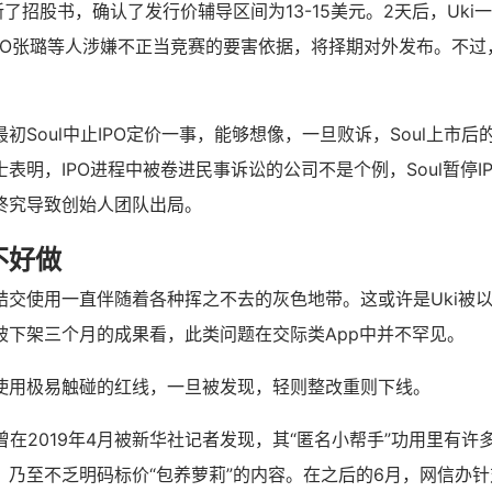
l更新了招股书，确认了发行价辅导区间为13-15美元。2天后，Uk
CEO张璐等人涉嫌不正当竞赛的要害依据，将择期对外发布。不
初Soul中止IPO定价一事，能够想像，一旦败诉，Soul上市
表明，IPO进程中被卷进民事诉讼的公司不是个例，Soul暂停I
终究导致创始人团队出局。
不好做
交使用一直伴随着各种挥之不去的灰色地带。这或许是Uki被以
被下架三个月的成果看，此类问题在交际类App中并不罕见。
使用极易触碰的红线，一旦被发现，轻则整改重则下线。
，曾在2019年4月被新华社记者发现，其“匿名小帮手”功用里有许
，乃至不乏明码标价“包养萝莉”的内容。在之后的6月，网信办