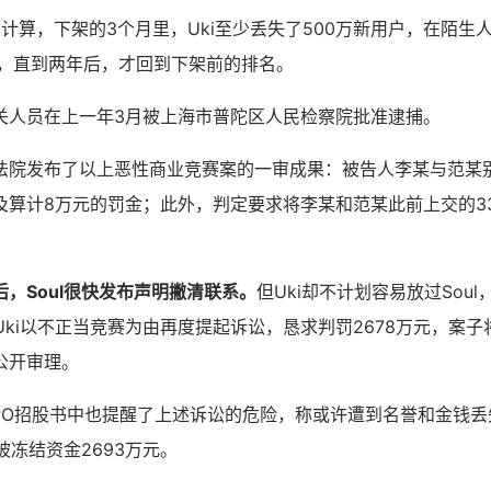
君计算，下架的3个月里，Uki至少丢失了500万新用户，在陌生
后，直到两年后，才回到下架前的排名。
关人员在上一年3月被上海市普陀区人民检察院批准逮捕。
法院发布了以上恶性商业竞赛案的一审成果：被告人李某与范某别
及算计8万元的罚金；此外，判定要求将李某和范某此前上交的3
，Soul很快发布声明撇清联系。
但Uki却不计划容易放过Sou
的Uki以不正当竞赛为由再度提起诉讼，恳求判罚2678万元，案子
公开审理。
的IPO招股书中也提醒了上述诉讼的危险，称或许遭到名誉和金钱
l被冻结资金2693万元。