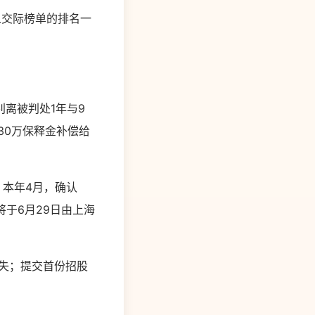
人交际榜单的排名一
离被判处1年与9
30万保释金补偿给
l，本年4月，确认
将于6月29日由上海
丢失；提交首份招股