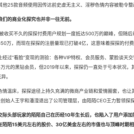
与其他25款音频使用因传达前史虚无主义、淫秽色情内容被勒令整
浪们的商业化探究也并非一往无前。
刚被收买不久的探探付费用户规划一度抵达500万的巅峰，但随
50万，而现在探探的注册量现已打破4亿，这意味着探探的付费率
经过“看脸”变现的测验：各种VIP特权、会员服务、蒙脸谈天
5万元的黑钻会员，但2019年以来，探探仍一直处于亏本状况，
无异。
色情温床，探探途径上持久充满的微商产业链和爱情圈套，也让
谈创始人王宇和潘滢退出了公司管理层，由陌陌CEO王力暂领探探
交际头部玩家的陌陌自己在历经10年生长后，也陷入了用户添加
在陌陌15美元左右的股价、30亿美金左右的市值也与顶峰时期