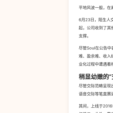
平地风波一般，在离
6月23日，陌生人
起，公司收到了其
支撑。
尽管Soul在公告
难、盈余难、收入
业化过程中遭遇着
稍显幼嫩的“
尽管交际范畴呈现
语音交际等笔直赛
其间，上线于201