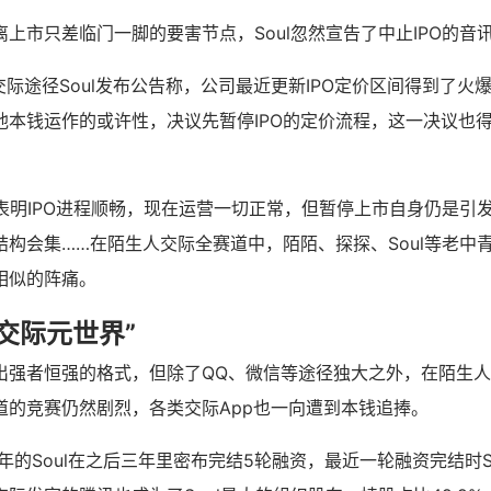
上市只差临门一脚的要害节点，Soul忽然宣告了中止IPO的音
交际途径Soul发布公告称，公司最近更新IPO定价区间得到了火
他本钱运作的或许性，决议先暂停IPO的定价流程，这一决议也
中表明IPO进程顺畅，现在运营一切正常，但暂停上市自身仍是引
结构会集……在陌生人交际全赛道中，陌陌、探探、Soul等老中
相似的阵痛。
交际元世界”
出强者恒强的格式，但除了QQ、微信等途径独大之外，在陌生
道的竞赛仍然剧烈，各类交际App也一向遭到本钱追捧。
6年的Soul在之后三年里密布完结5轮融资，最近一轮融资完结时So