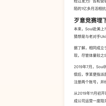
经过发力广告和营销
陌的1亿多月活相
歹意竞赛埋
本来，Soul赴
猜想是与老对手Uk
据了解，相同成立于
现，尽管体量较之S
2019年7月，S
偿后，李某便指派部
注册两个账号，并
从2019年11月
成公司运营一度阻滞