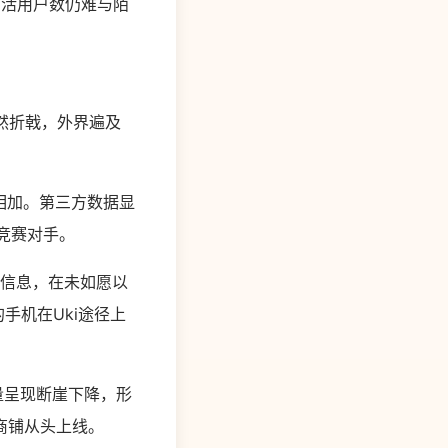
月活用户数仍难与陌
然折戟，外界遍及
睐相加。第三方数据显
的竞赛对手。
规信息，在未如愿以
手机在Uki途径上
户量呈现断崖下降，形
用商铺从头上线。