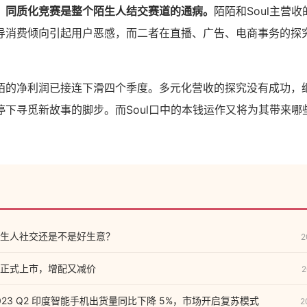
、同质化竞赛是整个陌生人结交赛道的通病。
陌陌和Soul主营
导消费倾向引起用户恶感，而二者在直播、广告、电商事务的探
陌的净利润已接连下滑四个季度。多元化营收的探究没有成功，
停下寻觅新故事的脚步。而Soul口中的本钱运作又将为其带来哪
，陌生人社交还是不是好生意？
2
正式上市，增配又减价
2
ts：2023 Q2 印度智能手机出货量同比下降 5%，市场开启复苏模式
2