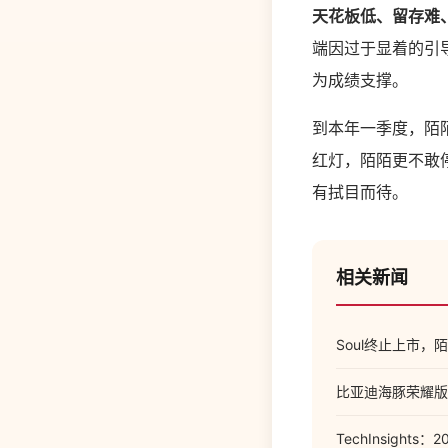
天花板低、留存难
端因过于显着的引
为成绩支撑。
到本年一季度，陌
红灯，陌陌更不敢
有拭目而待。
相关新闻
Soul终止上市
比亚迪海豚荣耀版
TechInsigh