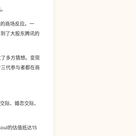
讯。
爆的商场反应。一
得到了大股东腾讯的
发了多方猜想。变现
青三代参与者都在商
人交际、婚恋交际、
ul的估值抵达15