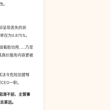
改。
后却呈现丢失的状
仅为0.875%。
交钱看脸功用……乃至
其高价服务内容更被
其法令危险剑拔弩
CEO一职。
阻滞不前、主营事
相去甚远。