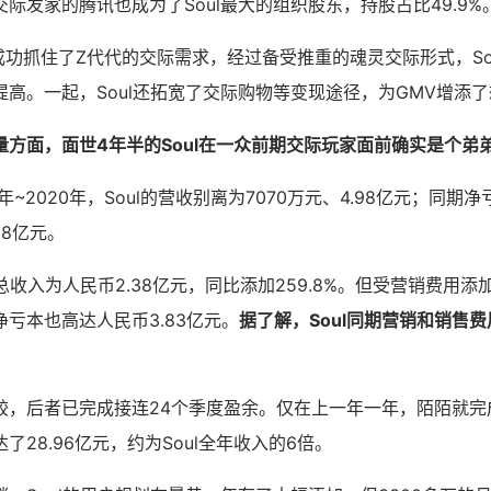
际发家的腾讯也成为了Soul最大的组织股东，持股占比49.9%
ul成功抓住了Z代代的交际需求，经过备受推重的魂灵交际形式，So
高。一起，Soul还拓宽了交际购物等变现途径，为GMV增添
量方面，面世4年半的Soul在一众前期交际玩家面前确实是个弟
年~2020年，Soul的营收别离为7070万元、4.98亿元；同期净
88亿元。
l总收入为人民币2.38亿元，同比添加259.8%。但受营销费用
亏本也高达人民币3.83亿元。
据了解，Soul同期营销和销售费
，后者已完成接连24个季度盈余。仅在上一年一年，陌陌就完成营
了28.96亿元，约为Soul全年收入的6倍。