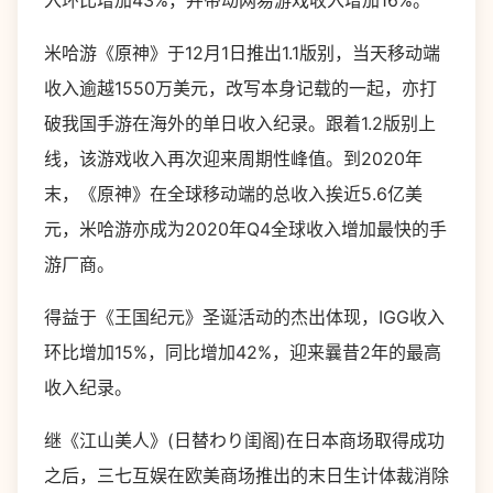
入环比增加43%，并带动网易游戏收入增加16%。
米哈游《原神》于12月1日推出1.1版别，当天移动端
收入逾越1550万美元，改写本身记载的一起，亦打
破我国手游在海外的单日收入纪录。跟着1.2版别上
线，该游戏收入再次迎来周期性峰值。到2020年
末，《原神》在全球移动端的总收入挨近5.6亿美
元，米哈游亦成为2020年Q4全球收入增加最快的手
游厂商。
得益于《王国纪元》圣诞活动的杰出体现，IGG收入
环比增加15%，同比增加42%，迎来曩昔2年的最高
收入纪录。
继《江山美人》(日替わり闺阁)在日本商场取得成功
之后，三七互娱在欧美商场推出的末日生计体裁消除