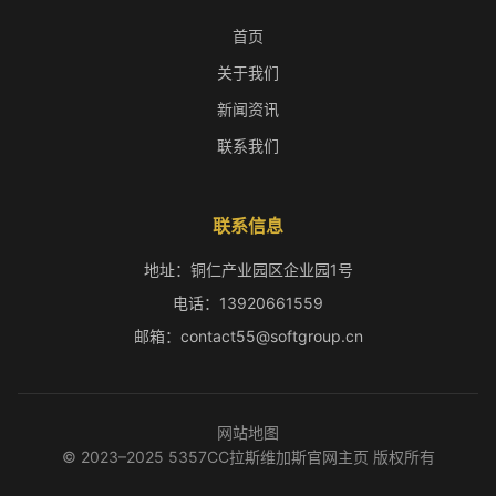
首页
关于我们
新闻资讯
联系我们
联系信息
地址：铜仁产业园区企业园1号
电话：13920661559
邮箱：contact55@softgroup.cn
网站地图
© 2023–2025 5357CC拉斯维加斯官网主页 版权所有