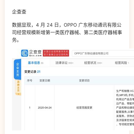
企查查
数据显现，4 月 24 日，OPPO 广东移动通讯有限公
司经营规模新增第一类医疗器械、第二类医疗器械事
务。