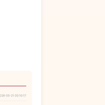
026-05-21 00:10:17