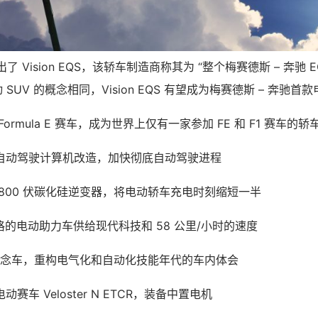
了 Vision EQS，该轿车制造商称其为 “整个梅赛德斯 – 奔驰 
动 SUV 的概念相同，Vision EQS 有望成为梅赛德斯 – 奔驰
ormula E 赛车，成为世界上仅有一家参加 FE 和 F1 赛车的
自动驾驶计算机改造，加快彻底自动驾驶进程
800 伏碳化硅逆变器，将电动轿车充电时刻缩短一半
风格的电动助力车供给现代科技和 58 公里/小时的速度
V 概念车，重构电气化和自动化技能年代的车内体会
赛车 Veloster N ETCR，装备中置电机