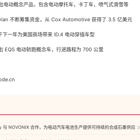
 推出电动概念产品，包含电动摩托车，卡丁车，喷气式滑雪等
an 不断筹集资金，从 Cox Automotive 获得了 3.5 亿美元
下一年为美国商场带来 ID.4 电动穿插车型
出 EQS 电动轿跑概念车，行进路程为 700 公里
ode.cn
Energy 与 NOVONIX 合作，为电动汽车电池生产提供可持续的合成石墨供应
2