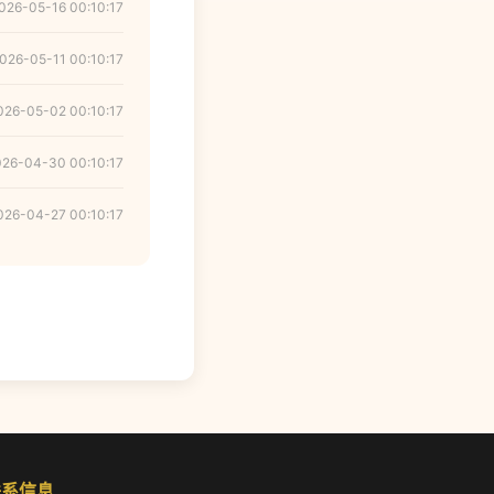
026-05-16 00:10:17
026-05-11 00:10:17
026-05-02 00:10:17
026-04-30 00:10:17
026-04-27 00:10:17
联系信息