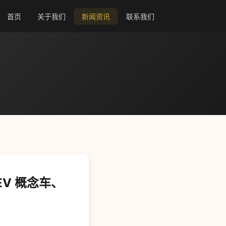
首页
关于我们
新闻资讯
联系我们
 EV 概念车、