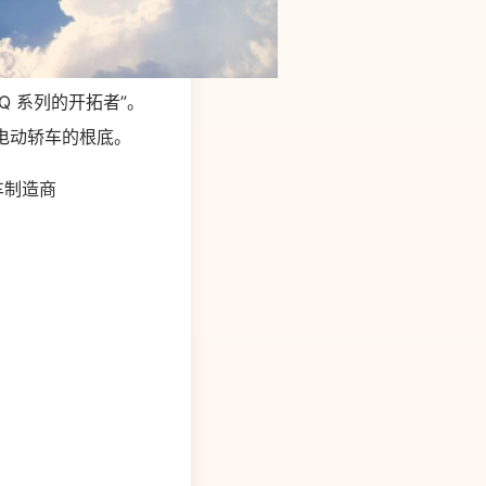
EQ 系列的开拓者”。
首款电动轿车的根底。
轿车制造商