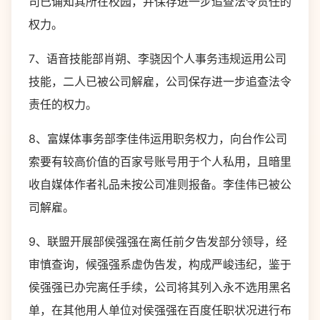
司已诵知其所在校园，并保存进一步追查法令贡任的
权力。
7、语音技能部肖朔、李骁因个人事务违规运用公司
技能，二人已被公司解雇，公司保存进一步追查法令
责任的权力。
8、富媒体事务部李佳伟运用职务权力，向台作公司
索要有较高价值的百家号账号用于个人私用，且暗里
收自媒体作者礼品未按公司准则报备。李佳伟已被公
司解雇。
9、联盟开展部侯强强在离任前夕告发部分领导，经
审慎查询，候强强系虚伪告发，构成严峻违纪，鉴于
侯强强已办完离任手续，公司将其列入永不选用黑名
单，在其他用人单位对侯强强在百度任职状况进行布