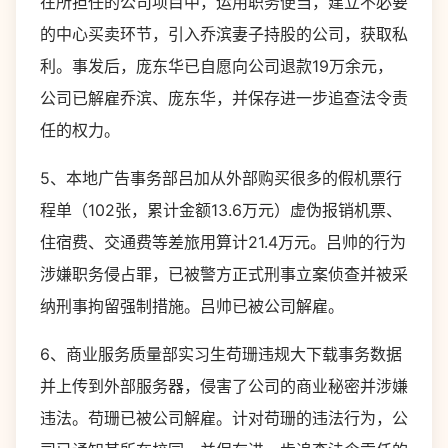
在所担任的公司项目中，运用职务便当，建立不必要
的中心买卖环节，引入乔滨妻子持股的公司，获取私
利。事发后，庞东华已自愿向公司退款19万余元，
公司已解雇乔滨、庞东华，并保存进一步追查法令责
任的权力。
5、本地广告事务部吕加从外部购买很多的假机票行
程单（102张，累计金额13.6万元）虚伪报销机票、
住宿费、交通费等差旅用算计21.4万元。吕帅的行为
涉嫌职务侵占罪，已被警方正式刑事立案侦查并被采
纳刑事拘留强制措施。吕帅已被公司解雇。
6、商业服务质量部实习生苟珊违规大下载事务数据
并上传到外部服务器，侵害了公司的商业秘密并涉嫌
违法。苟珊已被公司解雇。计对苟珊的违法行为，公