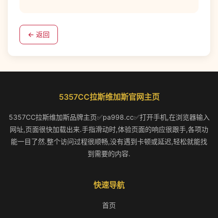
← 返回
5357CC拉斯维加斯官网主页
5357CC拉斯维加斯品牌主页✅pa998.cc✅打开手机,在浏览器输入
网址,页面很快加载出来.手指滑动时,体验页面的响应很跟手,各项功
能一目了然.整个访问过程很顺畅,没有遇到卡顿或延迟,轻松就能找
到需要的内容.
快速导航
首页