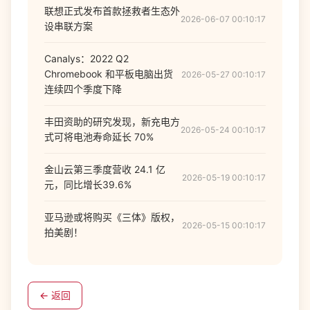
联想正式发布首款拯救者生态外
2026-06-07 00:10:17
设串联方案
Canalys：2022 Q2
Chromebook 和平板电脑出货
2026-05-27 00:10:17
连续四个季度下降
丰田资助的研究发现，新充电方
2026-05-24 00:10:17
式可将电池寿命延长 70%
金山云第三季度营收 24.1 亿
2026-05-19 00:10:17
元，同比增长39.6%
亚马逊或将购买《三体》版权，
2026-05-15 00:10:17
拍美剧！
← 返回