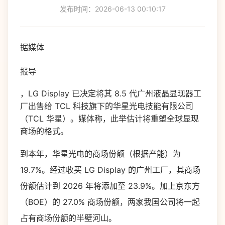
发布时间：2026-06-13 00:10:17
据媒体
报导
，LG Display 已决定将其 8.5 代广州液晶显现器工
厂出售给 TCL 科技旗下的华星光电技能有限公司
（TCL 华星）。媒体称，此举估计将重塑全球显现
商场的格式。
到本年，华星光电的商场份额（根据产能）为
19.7%。经过收买 LG Display 的广州工厂，其商场
份额估计到 2026 年将添加至 23.9%。加上京东方
（BOE）的 27.0% 商场份额，两家我国公司将一起
占有商场份额的半壁河山。