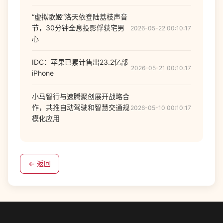
“虚拟歌姬”洛天依登陆荔枝声音
节，30分钟全息投影俘获宅男
2026-05-22 00:10:17
心
IDC：苹果已累计售出23.2亿部
2026-05-21 00:10:17
iPhone
小马智行与速腾聚创展开战略合
作，共推自动驾驶和智慧交通规
2026-05-10 00:10:17
模化应用
← 返回