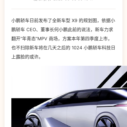
小鹏轿车日前发布了全新车型 X9 的规划图，依据小
鹏轿车 CEO、董事长何小鹏此前的说法，新车力求
翻开“年青态”MPV 商场，方案本年第四季度上市，
也不扫除新车将在几天之后的 1024 小鹏轿车科技日
上露脸的或许。