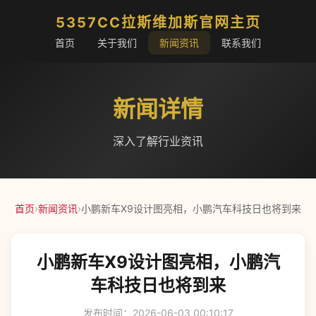
5357CC拉斯维加斯官网主页
首页
关于我们
新闻资讯
联系我们
新闻详情
深入了解行业资讯
首页
›
新闻资讯
›
小鹏新车X9设计图亮相，小鹏汽车科技日也将到来
小鹏新车X9设计图亮相，小鹏汽
车科技日也将到来
发布时间：2026-06-03 00:10:17