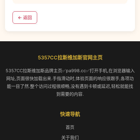
← 返回
5357CC拉斯维加斯官网主页
5357CC拉斯维加斯品牌主页✅pa998.cc✅打开手机,在浏览器输入
网址,页面很快加载出来.手指滑动时,体验页面的响应很跟手,各项功
能一目了然.整个访问过程很顺畅,没有遇到卡顿或延迟,轻松就能找
到需要的内容.
快速导航
首页
关于我们